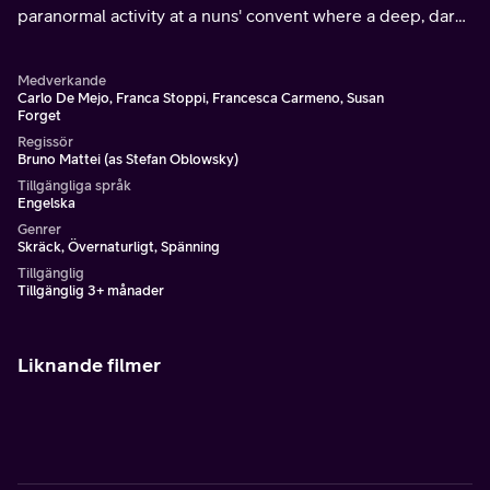
paranormal activity at a nuns' convent where a deep, dark
secret is about to resurface in the guise of murder.
Medverkande
Carlo De Mejo, Franca Stoppi, Francesca Carmeno, Susan
Forget
Regissör
Bruno Mattei (as Stefan Oblowsky)
Tillgängliga språk
Engelska
Genrer
Skräck, Övernaturligt, Spänning
Tillgänglig
Tillgänglig 3+ månader
Liknande filmer