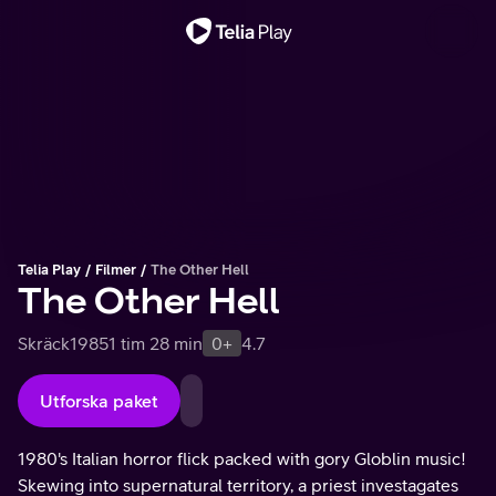
Viktigt meddelande
Telia Play
Filmer
The Other Hell
The Other Hell
Skräck
1985
1 tim 28 min
0+
4.7
Utforska paket
1980's Italian horror flick packed with gory Globlin music!
Skewing into supernatural territory, a priest investagates