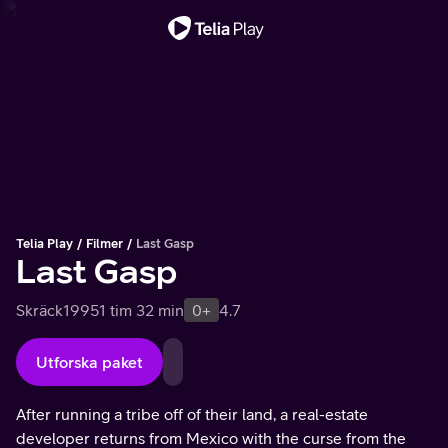
Viktigt meddelande
Telia Play
Filmer
Last Gasp
Last Gasp
Skräck
1995
1 tim 32 min
0+
4.7
Utforska paket
After running a tribe off of their land, a real-estate
developer returns from Mexico with the curse from the