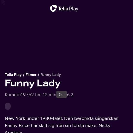
Viktigt meddelande
Telia Play
Filmer
Funny Lady
Funny Lady
Komedi
1975
2 tim 12 min
0+
6.2
New York under 1930-talet. Den berömda sångerskan
Fanny Brice har skilt sig från sin första make, Nicky
Arnstein.