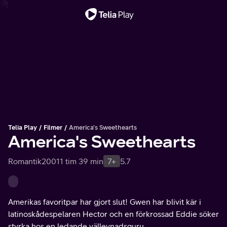
Viktigt meddelande
Telia Play
Filmer
America's Sweethearts
America's Sweethearts
Romantik
2001
1 tim 39 min
7+
5.7
Amerikas favoritpar har gjort slut! Gwen har blivit kär i
latinoskådespelaren Hector och en förkrossad Eddie söker
styrka hos en ledande vällevnadsguru.