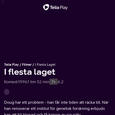
Viktigt meddelande
Telia Play
Filmer
I Flesta Laget
I flesta laget
Komedi
1996
1 tim 52 min
7+
6.2
Doug har ett problem - han får inte tiden att räcka till. När
han renoverar ett institut för genetisk forskning erbjuds
han att bli klonad och få kopior av sig själv.