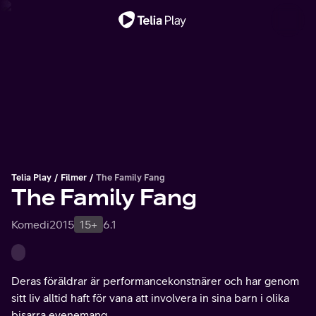
Viktigt meddelande
Telia Play
Filmer
The Family Fang
The Family Fang
Komedi
2015
15+
6.1
Deras föräldrar är performancekonstnärer och har genom
sitt liv alltid haft för vana att involvera in sina barn i olika
bisarra evenemang.