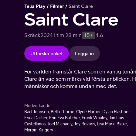
Telia Play
Filmer
Saint Clare
Saint Clare
Skräck
2024
1 tim 28 min
15+
4.6
Utforska paket
Logga in
För världen framstår Clare som en vanlig tonår
Clare än vad som märks vid första anblicken. 
människor och komma undan med det.
Medverkande
Bart Johnson, Bella Thorne, Clyde Harper, Dylan Flashner,
Erica Dasher, Erin Eva Butcher, Frank Whaley, Jan Luis
Castellanos, Joel Michaely, Joy Rovaris, Lisa Marie Blake,
Myrom Kingery