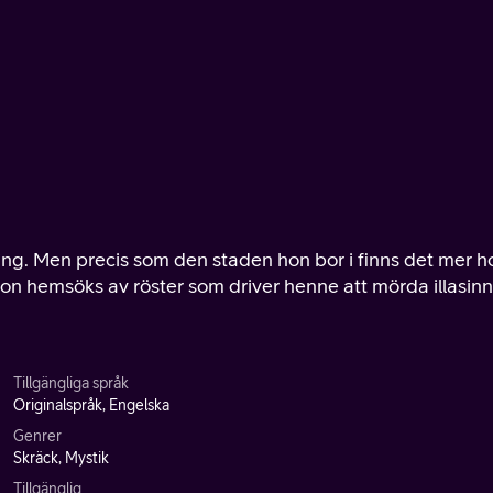
ing. Men precis som den staden hon bor i finns det mer h
Hon hemsöks av röster som driver henne att mörda illasin
Tillgängliga språk
Originalspråk, Engelska
Genrer
Skräck, Mystik
Tillgänglig