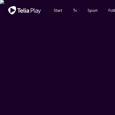
Viktigt meddelande
Start
Tv
Sport
Fot