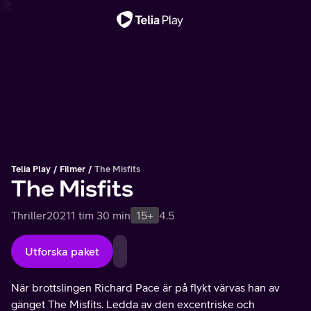
Viktigt meddelande
Telia Play
Filmer
The Misfits
The Misfits
Thriller
2021
1 tim 30 min
15+
4.5
Utforska paket
När brottslingen Richard Pace är på flykt värvas han av
gänget The Misfits. Ledda av den excentriske och