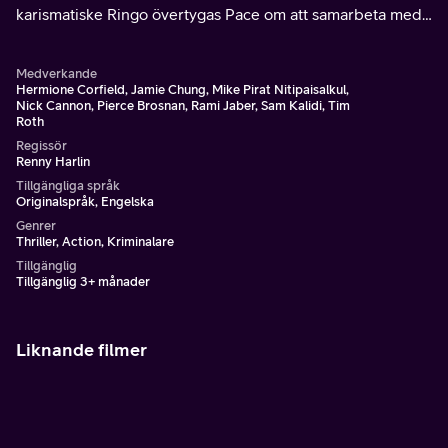
karismatiske Ringo övertygas Pace om att samarbeta med
dem för att begå århundradets stöt.
Medverkande
Hermione Corfield, Jamie Chung, Mike Pirat Nitipaisalkul,
Nick Cannon, Pierce Brosnan, Rami Jaber, Sam Kalidi, Tim
Roth
Regissör
Renny Harlin
Tillgängliga språk
Originalspråk, Engelska
Genrer
Thriller, Action, Kriminalare
Tillgänglig
Tillgänglig 3+ månader
Liknande filmer