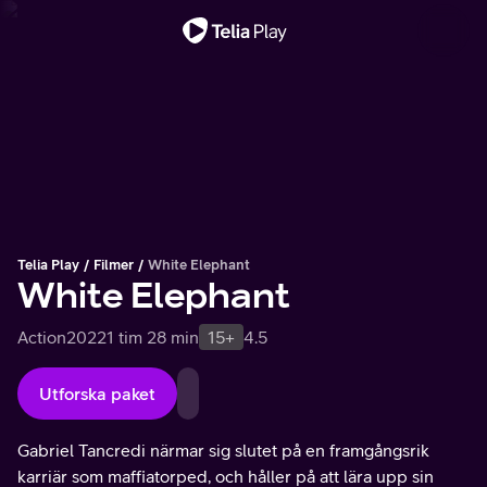
Viktigt meddelande
Telia Play
Filmer
White Elephant
White Elephant
Action
2022
1 tim 28 min
15+
4.5
Utforska paket
Gabriel Tancredi närmar sig slutet på en framgångsrik
karriär som maffiatorped, och håller på att lära upp sin