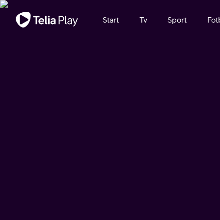
Viktigt meddelande
Start
Tv
Sport
Fot