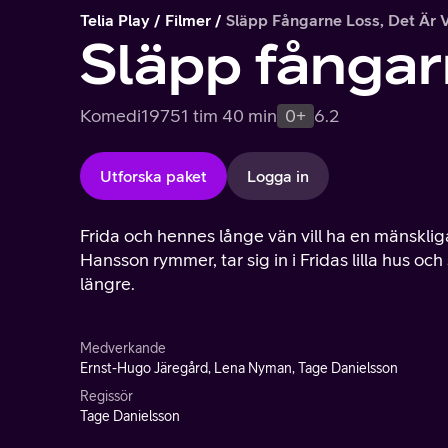
Telia Play
Filmer
Släpp Fångarne Loss, Det Är V
Släpp fångarn
Komedi
1975
1 tim 40 min
0+
6.2
Utforska paket
Logga in
Frida och hennes långe vän vill ha en mänsklig
Hansson rymmer, tar sig in i Fridas lilla hus och
längre.
Medverkande
Ernst-Hugo Järegård, Lena Nyman, Tage Danielsson
Regissör
Tage Danielsson