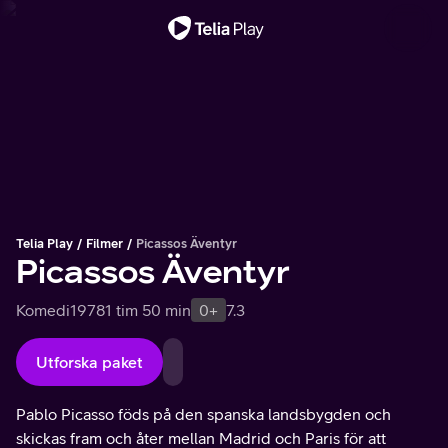
Viktigt meddelande
Telia Play
Filmer
Picassos Äventyr
Picassos Äventyr
Komedi
1978
1 tim 50 min
0+
7.3
Utforska paket
Pablo Picasso föds på den spanska landsbygden och
skickas fram och åter mellan Madrid och Paris för att