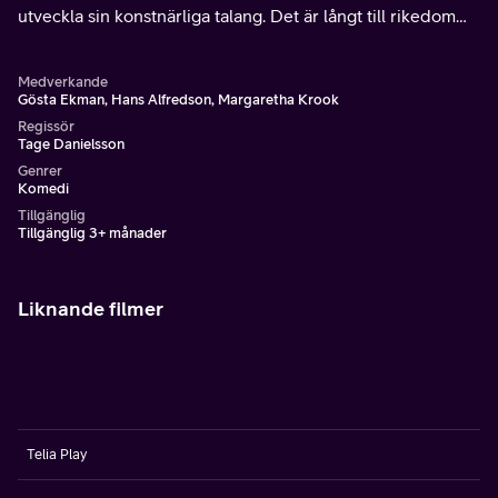
utveckla sin konstnärliga talang. Det är långt till rikedom
och berömmelse och när Picasso väl nått dit, vill han bara
hitta en väg ur eländet.
Medverkande
Gösta Ekman, Hans Alfredson, Margaretha Krook
Regissör
Tage Danielsson
Genrer
Komedi
Tillgänglig
Tillgänglig 3+ månader
Liknande filmer
Telia Play