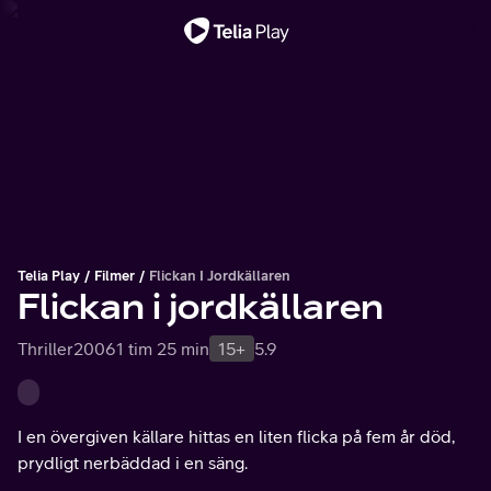
Viktigt meddelande
Telia Play
Filmer
Flickan I Jordkällaren
Flickan i jordkällaren
Thriller
2006
1 tim 25 min
15+
5.9
I en övergiven källare hittas en liten flicka på fem år död,
prydligt nerbäddad i en säng.