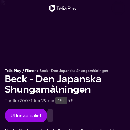
Viktigt meddelande
Telia Play
Filmer
Beck - Den Japanska Shungamålningen
Beck - Den Japanska
Shungamålningen
Thriller
2007
1 tim 29 min
15+
5.8
Utforska paket