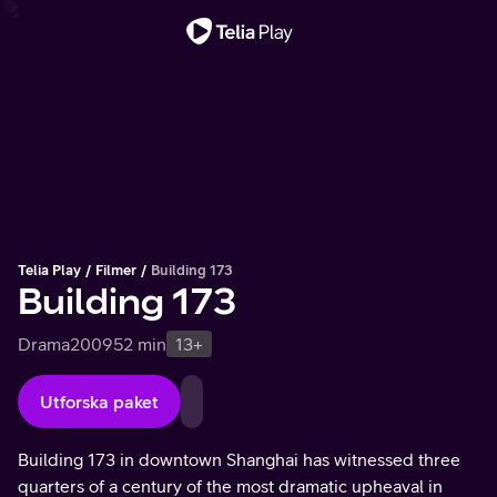
Viktigt meddelande
Telia Play
Filmer
Building 173
Building 173
Drama
2009
52 min
13+
Utforska paket
Building 173 in downtown Shanghai has witnessed three
quarters of a century of the most dramatic upheaval in