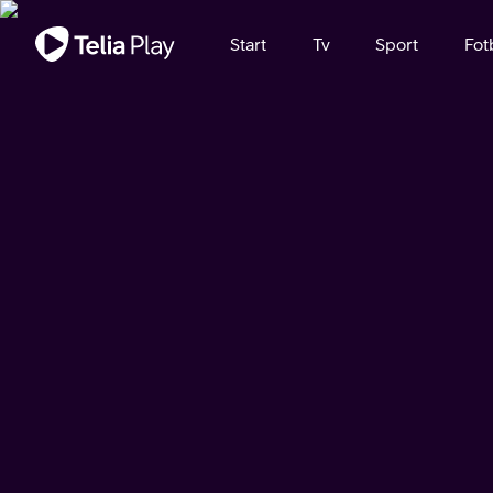
Viktigt meddelande
Start
Tv
Sport
Fot