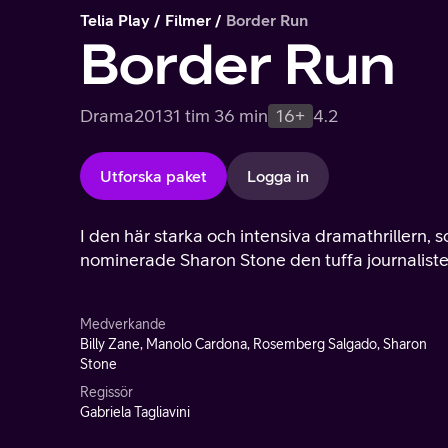
Telia Play
Filmer
Border Run
Border Run
Drama
2013
1 tim 36 min
16+
4.2
Utforska paket
Logga in
I den här starka och intensiva dramathrillern, 
nominerade Sharon Stone den tuffa journalisten
Medverkande
Billy Zane, Manolo Cardona, Rosemberg Salgado, Sharon
Stone
Regissör
Gabriela Tagliavini