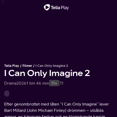
Viktigt meddelande
Telia Play
Filmer
I Can Only Imagine 2
I Can Only Imagine 2
Drama
2026
1 tim 46 min
11+
7.1
Efter genombrottet med låten ”I Can Only Imagine” lever
Bart Millard (John Michael Finley) drömmen – utsålda
arenor, en hängiven fanbas och en blomstrande karriär.