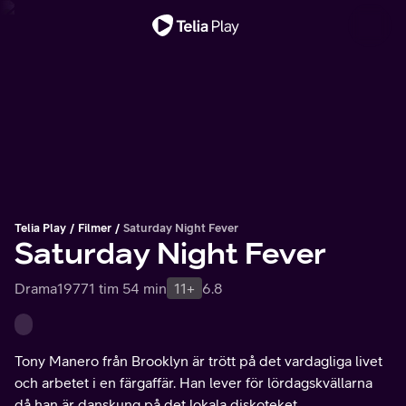
Viktigt meddelande
Telia Play
Filmer
Saturday Night Fever
Saturday Night Fever
Drama
1977
1 tim 54 min
11+
6.8
Tony Manero från Brooklyn är trött på det vardagliga livet
och arbetet i en färgaffär. Han lever för lördagskvällarna
då han är danskung på det lokala diskoteket.