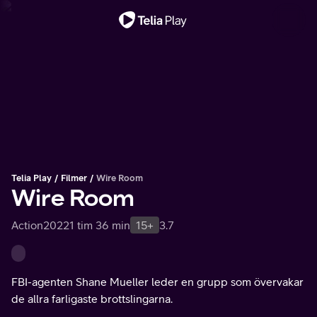
Viktigt meddelande
Telia Play
Filmer
Wire Room
Wire Room
Action
2022
1 tim 36 min
15+
3.7
FBI-agenten Shane Mueller leder en grupp som övervakar
de allra farligaste brottslingarna.