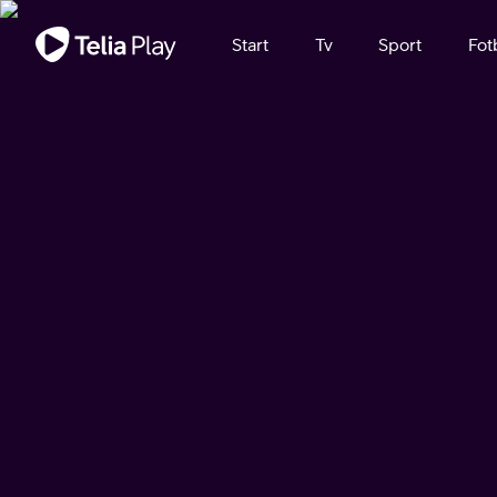
Viktigt meddelande
Start
Tv
Sport
Fot