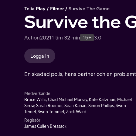
Telia Play
Filmer
Survive The Game
Survive the
Action
2021
1 tim 32 min
15+
3.0
Logga in
En skadad polis, hans partner och en proble
Medverkande
Bruce Willis, Chad Michael Murray, Kate Katzman, Michael
Sirow, Sarah Roemer, Sean Kanan, Simon Phillips, Swen
Temel, Swen Temmel, Zack Ward
Regissör
James Cullen Bressack