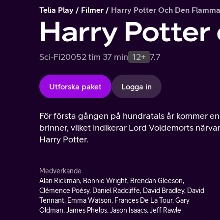
Telia Play
Filmer
Harry Potter Och Den Flamm
Harry Potte
Sci-Fi
2005
2 tim 37 min
12+
7.7
Utforska paket
Logga in
För första gången på hundratals år kommer en t
brinner, vilket indikerar Lord Voldemorts närvar
Harry Potter.
Medverkande
Alan Rickman, Bonnie Wright, Brendan Gleeson,
Clémence Poésy, Daniel Radcliffe, David Bradley, David
Tennant, Emma Watson, Frances De La Tour, Gary
Oldman, James Phelps, Jason Isaacs, Jeff Rawle