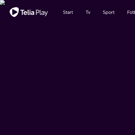
Viktigt meddelande
Start
Tv
Sport
Fot