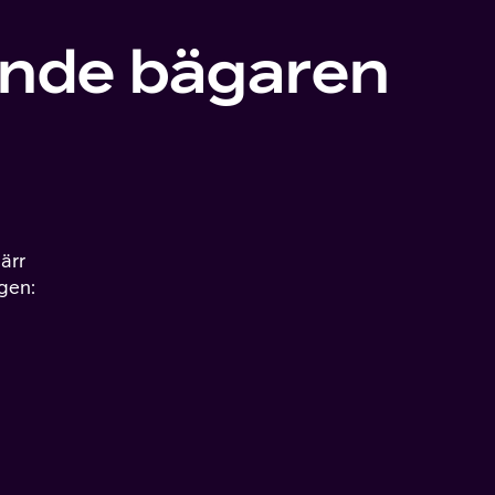
ande bägaren
ärr
ngen: