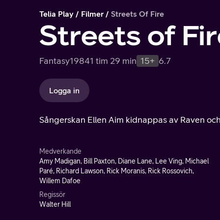
Telia Play
Filmer
Streets Of Fire
Streets of Fi
Fantasy
1984
1 tim 29 min
15+
6.7
Logga in
Sångerskan Ellen Aim kidnappas av Raven och
Medverkande
Amy Madigan, Bill Paxton, Diane Lane, Lee Ving, Michael
Paré, Richard Lawson, Rick Moranis, Rick Rossovich,
Willem Dafoe
Regissör
Walter Hill