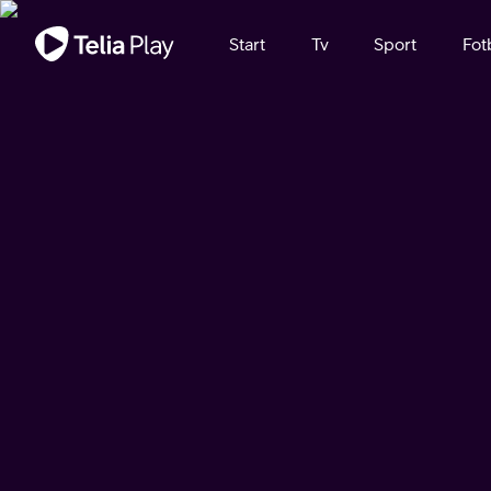
Viktigt meddelande
Start
Tv
Sport
Fot