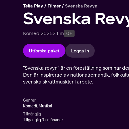
Telia Play
Filmer
Svenska Revyn
Svenska Rev
Komedi
2026
2 tim
0+
Utforska paket
Logga in
”Svenska revyn” är en föreställning som har d
Den är inspirerad av nationalromantik, folkkultu
svenska skrattmuskler i arbete.
Genrer
Komedi, Musikal
Tillgänglig
Tillgänglig 3+ månader