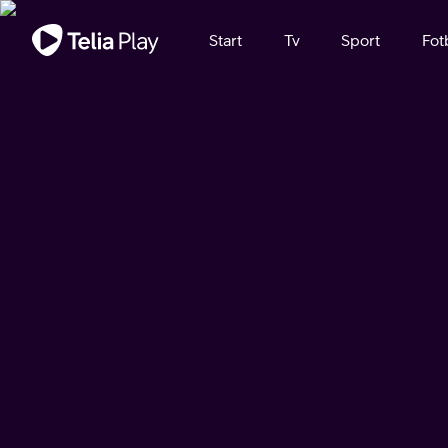
Viktigt meddelande
Start
Tv
Sport
Fot