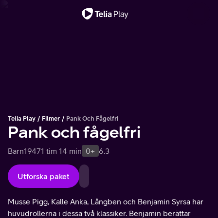
Viktigt meddelande
Telia Play
Filmer
Pank Och Fågelfri
Pank och fågelfri
Barn
1947
1 tim 14 min
0+
6.3
Utforska paket
Musse Pigg, Kalle Anka, Långben och Benjamin Syrsa har
huvudrollerna i dessa två klassiker. Benjamin berättar