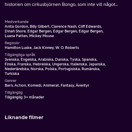
historien om cirkusbjörnen Bongo, som inte vill något
hellre än att återförenas med sina vilda artfränder.
Medverkande
Anita Gordon, Billy Gilbert, Clarence Nash, Cliff Edwards,
Dinah Shore, Edgar Bergen, Edgar Bergen, Edgar Bergen,
Luana Patten, Mickey Mouse
Regissör
Hamilton Luske, Jack Kinney, W. O. Roberts
Tillgängliga språk
Svenska, Engelska, Arabiska, Danska, Tyska, Spanska,
Finska, Franska, Hebreiska, Ungerska, Italienska, Japanska,
Nederländska, Norska, Polska, Portugisiska, Rumänska,
Turkiska
Genrer
Barn, Action, Komedi, Animerat, Fantasy, Äventyr
Tillgänglig
Tillgänglig 3+ månader
Liknande filmer