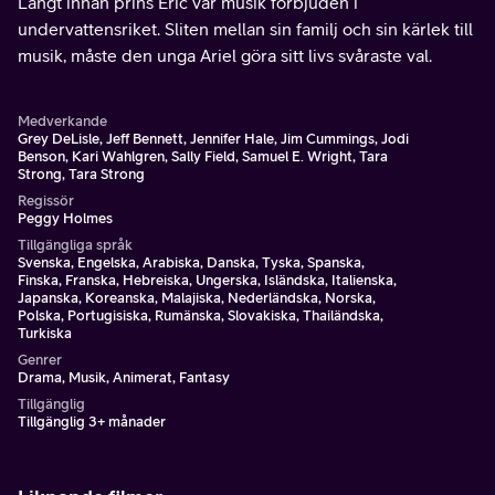
Långt innan prins Eric var musik förbjuden i
undervattensriket. Sliten mellan sin familj och sin kärlek till
musik, måste den unga Ariel göra sitt livs svåraste val.
Medverkande
Grey DeLisle, Jeff Bennett, Jennifer Hale, Jim Cummings, Jodi
Benson, Kari Wahlgren, Sally Field, Samuel E. Wright, Tara
Strong, Tara Strong
Regissör
Peggy Holmes
Tillgängliga språk
Svenska, Engelska, Arabiska, Danska, Tyska, Spanska,
Finska, Franska, Hebreiska, Ungerska, Isländska, Italienska,
Japanska, Koreanska, Malajiska, Nederländska, Norska,
Polska, Portugisiska, Rumänska, Slovakiska, Thailändska,
Turkiska
Genrer
Drama, Musik, Animerat, Fantasy
Tillgänglig
Tillgänglig 3+ månader