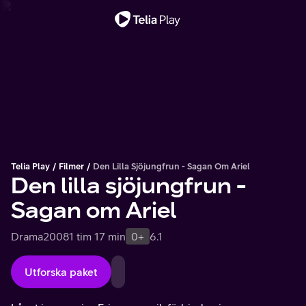
Viktigt meddelande
Telia Play
Filmer
Den Lilla Sjöjungfrun - Sagan Om Ariel
Den lilla sjöjungfrun -
Sagan om Ariel
Drama
2008
1 tim 17 min
0+
6.1
Utforska paket