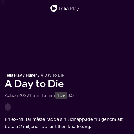
Viktigt meddelande
Telia Play
Filmer
A Day To Die
A Day to Die
Action
2022
1 tim 45 min
15+
3.5
En ex-militär måste rädda sin kidnappade fru genom att
betala 2 miljoner dollar till en knarkkung.