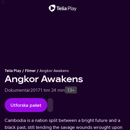
Viktigt meddelande
Telia Play
Filmer
Angkor Awakens
Angkor Awakens
Dokumentär
2017
1 tim 24 min
13+
Utforska paket
Cambodia is a nation split between a bright future and a
black past, still tending the savage wounds wrought upon