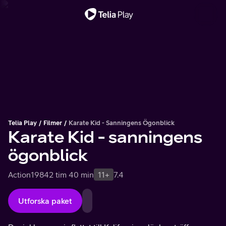
Viktigt meddelande
Telia Play
Filmer
Karate Kid - Sanningens Ögonblick
Karate Kid - sanningens
ögonblick
Action
1984
2 tim 40 min
11+
7.4
Utforska paket