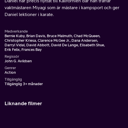
Daniel har precis flyttat till Kalifornien där han träffar
vaktmästaren Miyagi som är mästare i kampsport och ger
Daniel lektioner i karate.
Medverkande
Bernie Kuby, Brian Davis, Bruce Malmuth, Chad McQueen,
Christopher Kriesa, Clarence McGee Jr., Dana Andersen,
Darryl Vidal, David Abbott, David De Lange, Elisabeth Shue,
Erik Felix, Frances Bay
Regissör
John G. Avildsen
Genrer
Action
Tillgänglig
Tillgänglig 3+ månader
Liknande filmer