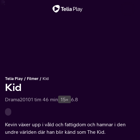
Viktigt meddelande
Telia Play
Filmer
Kid
Kid
Drama
2010
1 tim 46 min
15+
6.8
Kevin växer upp i våld och fattigdom och hamnar i den
undre världen där han blir känd som The Kid.