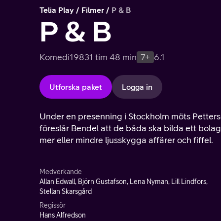
Telia Play
Filmer
P & B
P & B
Komedi
1983
1 tim 48 min
7+
6.1
Utforska paket
Logga in
Under en presenning i Stockholm möts Pette
föreslår Bendel att de båda ska bilda ett bolag
mer eller mindre ljusskygga affärer och fiffel.
Medverkande
Allan Edwall, Björn Gustafson, Lena Nyman, Lill Lindfors,
Stellan Skarsgård
Regissör
Hans Alfredson