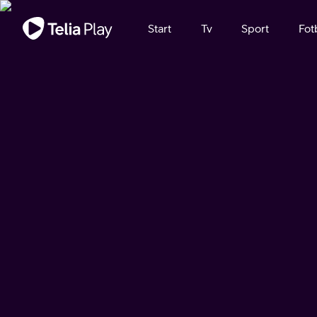
Viktigt meddelande
Start
Tv
Sport
Fot