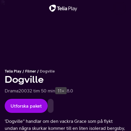
Viktigt meddelande
Telia Play
Filmer
Dogville
Dogville
Drama
2003
2 tim 50 min
11+
8.0
Utforska paket
'Dogville'' handlar om den vackra Grace som på flykt
undan några skurkar kommer till en liten isolerad bergsby,