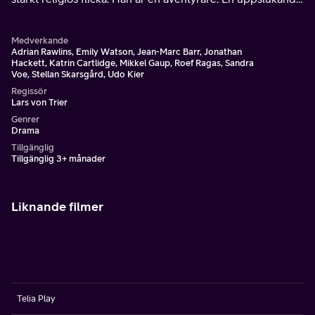
förälskelse blossar upp, men snart slår passionen över i
tragedi.
Medverkande
Adrian Rawlins, Emily Watson, Jean-Marc Barr, Jonathan
Hackett, Katrin Cartlidge, Mikkel Gaup, Roef Ragas, Sandra
Voe, Stellan Skarsgård, Udo Kier
Regissör
Lars von Trier
Genrer
Drama
Tillgänglig
Tillgänglig 3+ månader
Liknande filmer
Telia Play