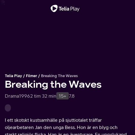
Viktigt meddelande
Telia Play
Filmer
Breaking The Waves
Breaking the Waves
Drama
1996
2 tim 32 min
15+
7.8
I ett skotskt kustsamhälle på sjuttiotalet träffar
oljearbetaren Jan den unga Bess. Hon är en blyg och
starkt religiös flicka. Han är en äventyrare. En uppslukande