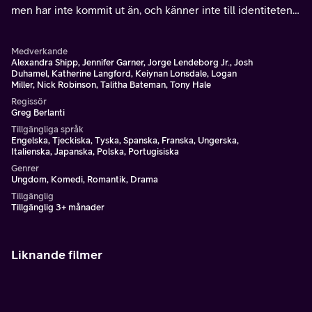
men har inte kommit ut än, och känner inte till identiteten
på den anonyma klasskamrat han har fallit för på nätet.
Medverkande
Alexandra Shipp, Jennifer Garner, Jorge Lendeborg Jr., Josh
Duhamel, Katherine Langford, Keiynan Lonsdale, Logan
Miller, Nick Robinson, Talitha Bateman, Tony Hale
Regissör
Greg Berlanti
Tillgängliga språk
Engelska, Tjeckiska, Tyska, Spanska, Franska, Ungerska,
Italienska, Japanska, Polska, Portugisiska
Genrer
Ungdom, Komedi, Romantik, Drama
Tillgänglig
Tillgänglig 3+ månader
Liknande filmer