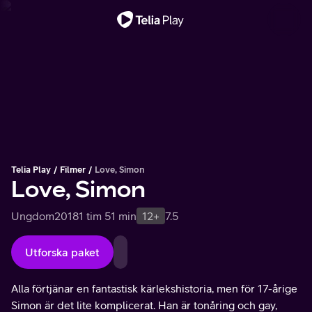
Viktigt meddelande
Telia Play
Filmer
Love, Simon
Love, Simon
Ungdom
2018
1 tim 51 min
12+
7.5
Utforska paket
Alla förtjänar en fantastisk kärlekshistoria, men för 17-årige
Simon är det lite komplicerat. Han är tonåring och gay,