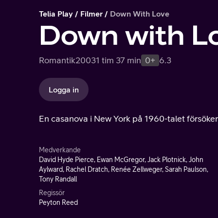
Telia Play
Filmer
Down With Love
Down with L
Romantik
2003
1 tim 37 min
0+
6.3
Logga in
En casanova i New York på 1960-talet försöker 
Medverkande
David Hyde Pierce, Ewan McGregor, Jack Plotnick, John
Aylward, Rachel Dratch, Renée Zellweger, Sarah Paulson,
Tony Randall
Regissör
Peyton Reed