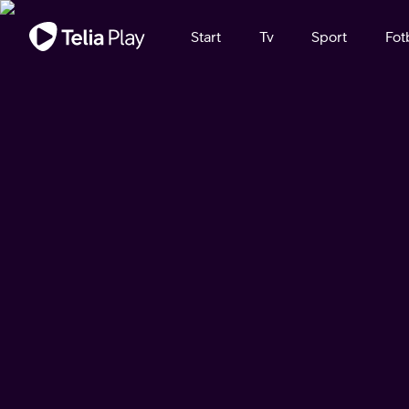
Viktigt meddelande
Start
Tv
Sport
Fot