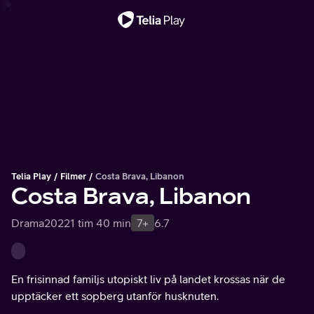
Viktigt meddelande
Telia Play
Filmer
Costa Brava, Libanon
Costa Brava, Libanon
Drama
2022
1 tim 40 min
7+
6.7
En frisinnad familjs utopiskt liv på landet krossas när de
upptäcker ett sopberg utanför husknuten.