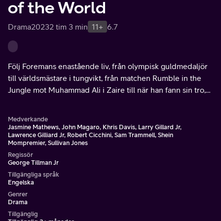
of the World
Drama
2023
2 tim 3 min
11+
6.7
Följ Foremans enastående liv, från olympisk guldmedaljör
till världsmästare i tungvikt, från matchen Rumble in the
Jungle mot Muhammad Ali i Zaire till när han fann sin tro,
drog sig tillbaka och blev predikant.
Medverkande
Jasmine Mathews, John Magaro, Khris Davis, Larry Gillard Jr,
Lawrence Gilliard Jr, Robert Cicchini, Sam Trammell, Shein
Mompremier, Sullivan Jones
Regissör
George Tillman Jr
Tillgängliga språk
Engelska
Genrer
Drama
Tillgänglig