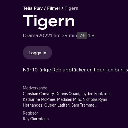
Telia Play
Filmer
Tigern
Tigern
Drama
2022
1 tim 39 min
7+
4.8
Logga in
När 10-årige Rob upptäcker en tiger i en bur i
Medverkande
Christian Convery, Dennis Quaid, Jayden Fontaine,
Katharine McPhee, Madalen Mills, Nicholas Ryan
Hernandez, Queen Latifah, Sam Trammell
Regissör
Ray Giarratana