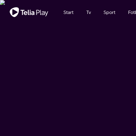
Viktigt meddelande
Start
Tv
Sport
Fot