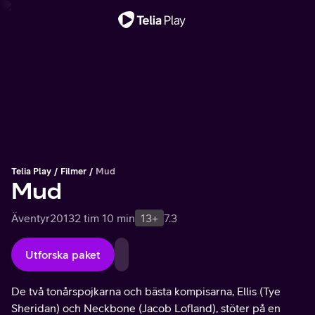
Viktigt meddelande
Telia Play
Filmer
Mud
Mud
Äventyr
2013
2 tim 10 min
13+
7.3
Utforska paket
De två tonårspojkarna och bästa kompisarna, Ellis (Tye
Sheridan) och Neckbone (Jacob Lofland), stöter på en