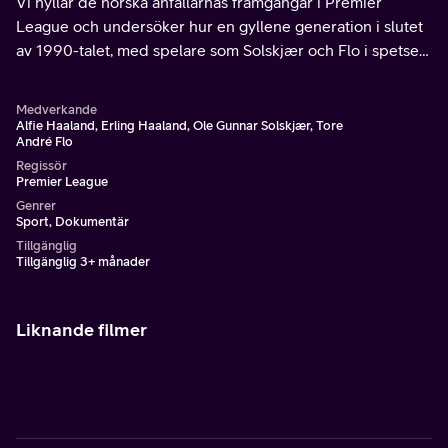
Vi hyllar de norska anfallarnas framgångar i Premier
League och undersöker hur en gyllene generation i slutet
av 1990-talet, med spelare som Solskjær och Flo i spetsen,
bidrog till att göra Norge till en oväntad grogrund för
elitforwards.
Medverkande
Alfie Haaland, Erling Haaland, Ole Gunnar Solskjær, Tore
André Flo
Regissör
Premier League
Genrer
Sport, Dokumentär
Tillgänglig
Tillgänglig 3+ månader
Liknande filmer