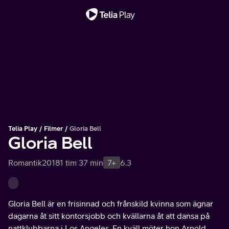
Viktigt meddelande
Telia Play
Filmer
Gloria Bell
Gloria Bell
Romantik
2018
1 tim 37 min
7+
6.3
Gloria Bell är en frisinnad och frånskild kvinna som ägnar
dagarna åt sitt kontorsjobb och kvällarna åt att dansa på
nattklubbarna i Los Angeles. En kväll möter hon Arnold