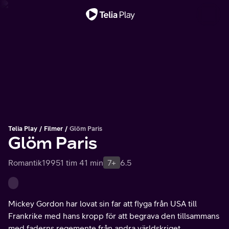
Viktigt meddelande
Telia Play
Filmer
Glöm Paris
Glöm Paris
Romantik
1995
1 tim 41 min
7+
6.5
Mickey Gordon har lovat sin far att flyga från USA till
Frankrike med hans kropp för att begrava den tillsammans
med faderns regemente från andra världskriget.