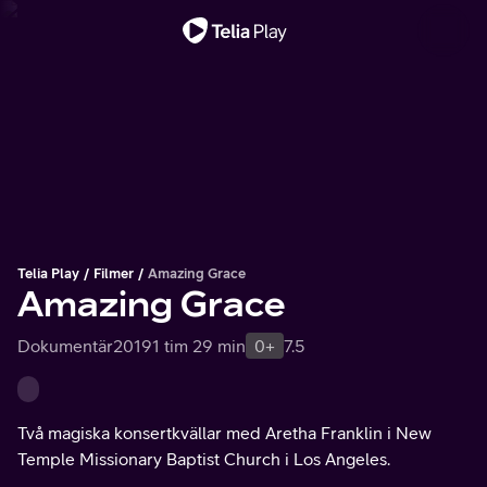
Viktigt meddelande
Telia Play
Filmer
Amazing Grace
Amazing Grace
Dokumentär
2019
1 tim 29 min
0+
7.5
Två magiska konsertkvällar med Aretha Franklin i New
Temple Missionary Baptist Church i Los Angeles.