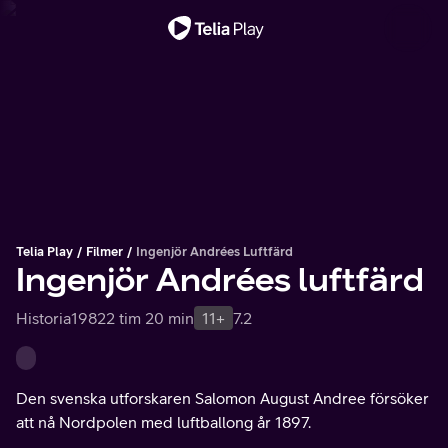
Viktigt meddelande
Telia Play
Filmer
Ingenjör Andrées Luftfärd
Ingenjör Andrées luftfärd
Historia
1982
2 tim 20 min
11+
7.2
Den svenska utforskaren Salomon August Andree försöker
att nå Nordpolen med luftballong år 1897.