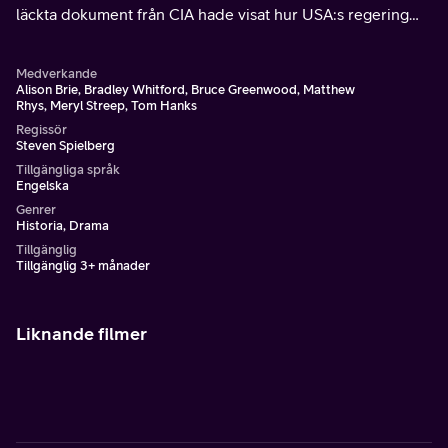
läckta dokument från CIA hade visat hur USA:s regering
hade ljugit om Vietnamkriget för det amerikanska folket.
Medverkande
Alison Brie, Bradley Whitford, Bruce Greenwood, Matthew
Rhys, Meryl Streep, Tom Hanks
Regissör
Steven Spielberg
Tillgängliga språk
Engelska
Genrer
Historia, Drama
Tillgänglig
Tillgänglig 3+ månader
Liknande filmer