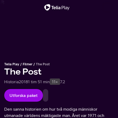
Viktigt meddelande
Telia Play
Filmer
The Post
The Post
Historia
2018
1 tim 51 min
11+
7.2
Utforska paket
Den sanna historien om hur två modiga människor
utmanade världens mäktigaste man. Året var 1971 och