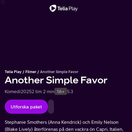
Viktigt meddelande
Telia Play
Filmer
Another Simple Favor
Another Simple Favor
Komedi
2025
2 tim 2 min
16+
5.3
Utforska paket
Stephanie Smothers (Anna Kendrick) och Emily Nelson
(Blake Lively) återförenas på den vackra ön Capri, Italien,