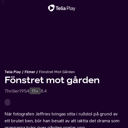
Viktigt meddelande
Telia Play
Filmer
Fönstret Mot Gården
Fönstret mot gården
Thriller
1954
11+
8.4
När fotografen Jeffries tvingas sitta i rullstol på grund av
ett brutet ben, blir han besatt av att iaktta det drama som
grannarna tvärs över gården spelar upp.