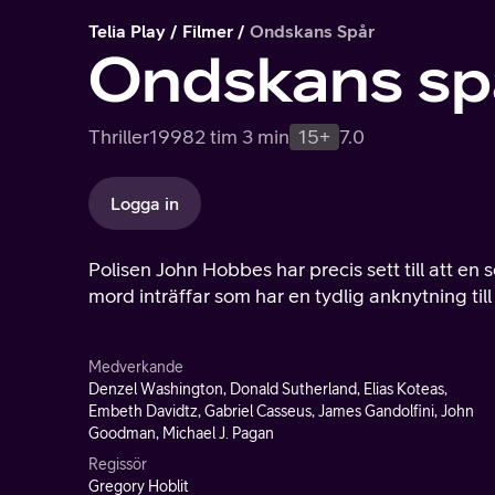
Telia Play
Filmer
Ondskans Spår
Ondskans sp
Thriller
1998
2 tim 3 min
15+
7.0
Logga in
Polisen John Hobbes har precis sett till att en 
mord inträffar som har en tydlig anknytning till
Medverkande
Denzel Washington, Donald Sutherland, Elias Koteas,
Embeth Davidtz, Gabriel Casseus, James Gandolfini, John
Goodman, Michael J. Pagan
Regissör
Gregory Hoblit