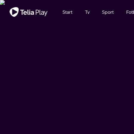
Viktigt meddelande
Start
Tv
Sport
Fot