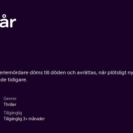
år
seriemördare döms till döden och avrättas, när plötsligt n
 de tidigare.
Genrer
Thriller
Tillgänglig
Tillgänglig 3+ månader