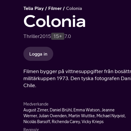
Telia Play
Filmer
Colonia
Colonia
Thriller
2015
15+
7.0
Logga in
Filmen bygger på vittnesuppgifter från bosättn
militärkuppen 1973. Den tyska fotografen Dani
Chile.
Medverkande
August Zirner, Daniel Brühl, Emma Watson, Jeanne
Werner, Julian Ovenden, Martin Wuttke, Michael Nyqvist,
Nicolás Barsoff, Richenda Carey, Vicky Krieps
Regissör