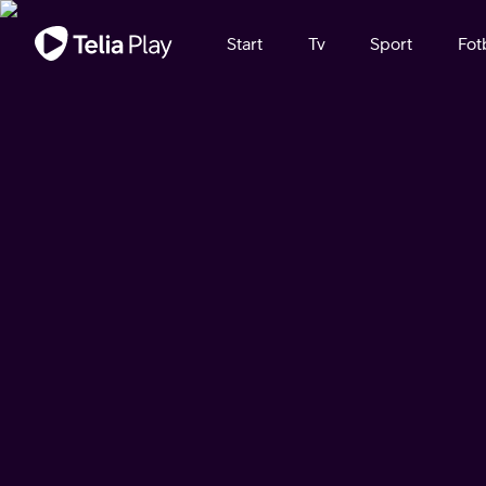
Viktigt meddelande
Start
Tv
Sport
Fot