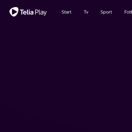
Viktigt meddelande
Start
Tv
Sport
Fot