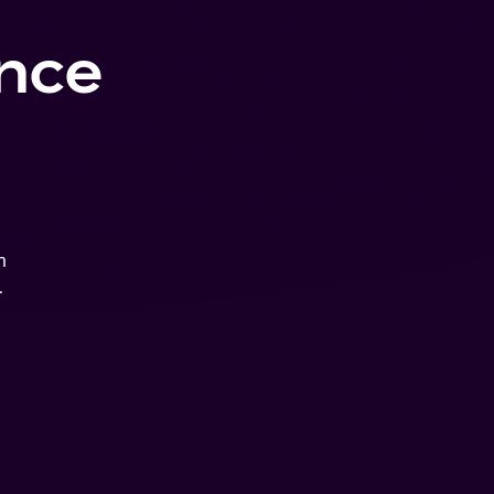
ance
n
.