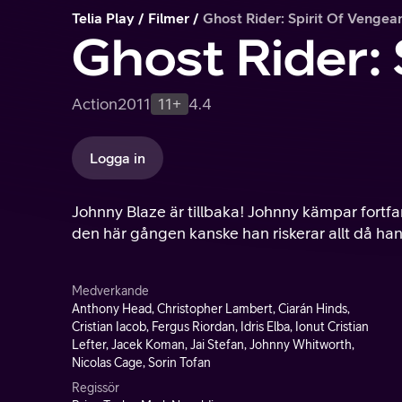
Telia Play
Filmer
Ghost Rider: Spirit Of Vengea
Ghost Rider:
Action
2011
11+
4.4
Logga in
Johnny Blaze är tillbaka! Johnny kämpar fortf
den här gången kanske han riskerar allt då han
Medverkande
Anthony Head, Christopher Lambert, Ciarán Hinds,
Cristian Iacob, Fergus Riordan, Idris Elba, Ionut Cristian
Lefter, Jacek Koman, Jai Stefan, Johnny Whitworth,
Nicolas Cage, Sorin Tofan
Regissör