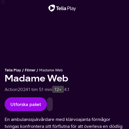
Viktigt meddelande
Telia Play
Filmer
Madame Web
Madame Web
Action
2024
1 tim 51 min
12+
4.1
Utforska paket
En ambulanssjukvårdare med klärvoajanta förmågor
tvingas konfrontera sitt förflutna för att överleva en dödlig