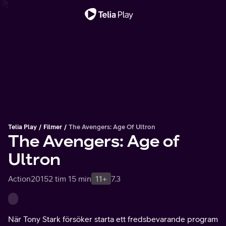
Viktigt meddelande
Telia Play
Filmer
The Avengers: Age Of Ultron
The Avengers: Age of
Ultron
Action
2015
2 tim 15 min
11+
7.3
När Tony Stark försöker starta ett fredsbevarande program